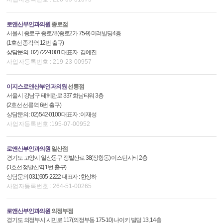
로앤산부인과의원
종로점
서울시 종로구 종로78(종로2가 75-9) 미려빌딩4층
(1호선 종각역 12번 출구)
상담문의 : 02) 722-1001 대표자 : 김예진
사업자등록번호 : 219-23-00957
이지스로앤산부인과의원
선릉점
서울시 강남구 테헤란로 337 화남타워 3층
(2호선 선릉역 6번 출구)
상담문의 : 02) 542-0100 대표자 : 이재성
사업자등록번호 :195-07-00952
로앤산부인과의원
일산점
경기도 고양시 일산동구 정발산로 38(장항동) 이스턴시티 2층
(3호선 정발산역 1번 출구)
상담문의 031)905-2222 대표자 : 한상하
사업자등록번호 : 264-51-00265
로앤산부인과의원
의정부점
경기도 의정부시 시민로 117(의정부동 175-10) 나이키 빌딩 13, 14층