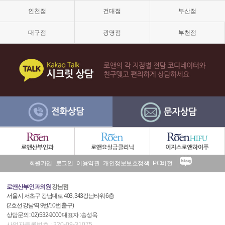
격,
인천점
건대점
부산점
소
음
순
대구점
광명점
부천점
늘
어
남,
소
음
순
수
술,
이
쁜
이
수
술
후
회원가입
로그인
이용약관
개인정보보호정책
PC버전
기
로앤산부인과의원
강남점
서울시 서초구 강남대로 403, 343강남타워 6층
(2호선 강남역 9번/10번 출구)
상담문의 : 02) 532-9000 대표자 : 송성욱
사업자등록번호 : 220-09-31075