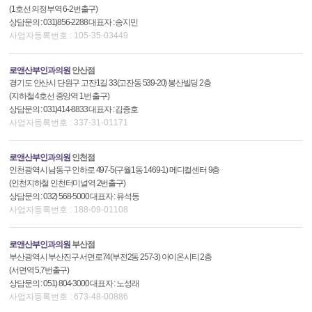
(1호선 의정부역 6-2번출구)
상담문의 : 031)856-2288 대표자 : 송지민
사업자등록번호 : 105-35-03449
로앤산부인과의원
안산점
경기도 안산시 단원구 고잔1길 33(고잔동 539-20) 봉산빌딩 2층
(지하철 4호선 중앙역 1번 출구)
상담문의 : 031)414-8833 대표자 : 김종호
사업자등록번호 : 337-31-01171
로앤산부인과의원
인천점
인천광역시 남동구 인하로 497-5(구월1동 1469-1) 메디컬센터 9층
(인천지하철 인천터미널역 2번출구)
상담문의 : 032) 568-5000 대표자 : 유석동
사업자등록번호 : 188-09-01108
로앤산부인과의원
부산점
부산광역시 부산진구 서면로74(부전2동 257-3) 아이온시티 2층
(서면역 5,7번출구)
상담문의 : 051) 804-3000 대표자 : 노성래
사업자등록번호 : 673-48-00886