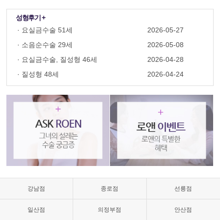
성형후기 +
·
요실금수술 51세
2026-05-27
·
소음순수술 29세
2026-05-08
·
요실금수술, 질성형 46세
2026-04-28
·
질성형 48세
2026-04-24
질
성
형
수
술,
질
축
소,
질
축
소
강남점
종로점
선릉점
수
술
일산점
의정부점
안산점
가