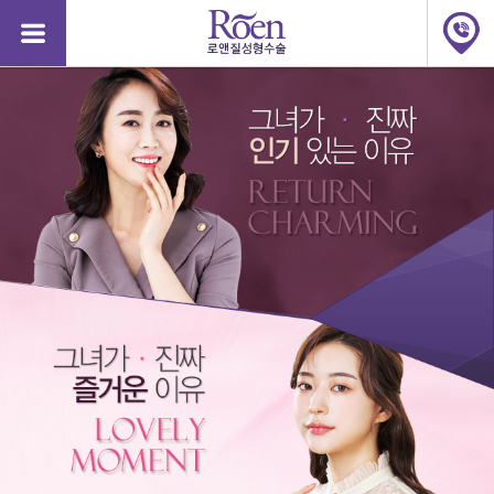
질
질
성
성
형
형
수
수
술,
술,
질
질
축
축
소,
소,
질
질
축
축
소
소
수
수
술
술
가
가
격,
격,
소
소
음
음
순
순
48125
수술비용문의
안산점
2026-08-07
완료
늘
늘
어
어
48124
수술비용문의
강남점
2026-08-06
완료
남,
남,
소
48123
문자상담
서면점
2026-08-06
완료