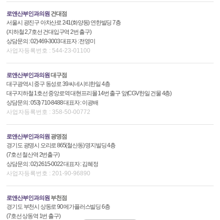
로앤산부인과의원
건대점
서울시 광진구 아차산로 241(화양동) 연한빌딩 7층
(지하철 2,7호선 건대입구역 2번 출구)
상담문의 : 02) 469-3003 대표자 : 전영미
사업자등록번호 : 544-23-01100
로앤산부인과의원
대구점
대구광역시 중구 동성로 39 씨네시티한일 4층
대구지하철 1호선 중앙로역 대현프리몰 14번 출구 앞(CGV한일 건물 4층)
상담문의 : 053) 710-8488 대표자 : 이광배
사업자등록번호 : 358-50-00772
로앤산부인과의원
광명점
경기도 광명시 오리로 865(철산동) 명지빌딩 4층
(7호선 철산역 2번출구)
상담문의 : 02) 2615-0022 대표자 : 김혜정
사업자등록번호 : 201-90-96890
로앤산부인과의원
부천점
경기도 부천시 상동로 90 메가플러스빌딩 6층
(7호선 상동역 1번 출구)