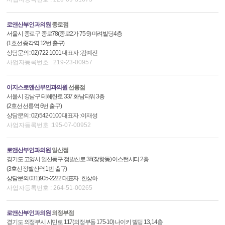
로앤산부인과의원
종로점
서울시 종로구 종로78(종로2가 75-9) 미려빌딩4층
(1호선 종각역 12번 출구)
상담문의 : 02) 722-1001 대표자 : 김예진
사업자등록번호 : 219-23-00957
이지스로앤산부인과의원
선릉점
서울시 강남구 테헤란로 337 화남타워 3층
(2호선 선릉역 6번 출구)
상담문의 : 02) 542-0100 대표자 : 이재성
사업자등록번호 :195-07-00952
로앤산부인과의원
일산점
경기도 고양시 일산동구 정발산로 38(장항동) 이스턴시티 2층
(3호선 정발산역 1번 출구)
상담문의 031)905-2222 대표자 : 한상하
사업자등록번호 : 264-51-00265
로앤산부인과의원
의정부점
경기도 의정부시 시민로 117(의정부동 175-10) 나이키 빌딩 13, 14층