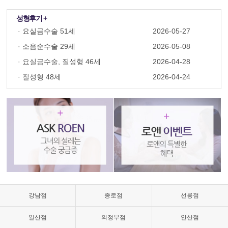
성형후기 +
·
요실금수술 51세
2026-05-27
·
소음순수술 29세
2026-05-08
·
요실금수술, 질성형 46세
2026-04-28
·
질성형 48세
2026-04-24
질
성
형
수
술,
질
축
소,
질
축
소
강남점
종로점
선릉점
수
술
일산점
의정부점
안산점
가