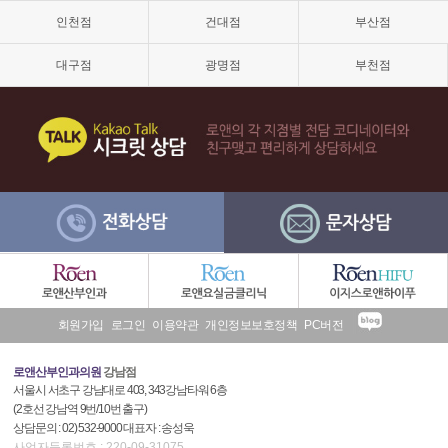
격,
인천점
건대점
부산점
소
음
순
대구점
광명점
부천점
늘
어
남,
소
음
순
수
술,
이
쁜
이
수
술
후
회원가입
로그인
이용약관
개인정보보호정책
PC버전
기
로앤산부인과의원
강남점
서울시 서초구 강남대로 403, 343강남타워 6층
(2호선 강남역 9번/10번 출구)
상담문의 : 02) 532-9000 대표자 : 송성욱
사업자등록번호 : 220-09-31075