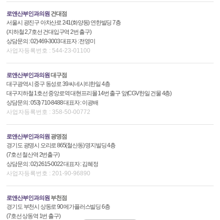
로앤산부인과의원
건대점
서울시 광진구 아차산로 241(화양동) 연한빌딩 7층
(지하철 2,7호선 건대입구역 2번 출구)
상담문의 : 02) 469-3003 대표자 : 전영미
사업자등록번호 : 544-23-01100
로앤산부인과의원
대구점
대구광역시 중구 동성로 39 씨네시티한일 4층
대구지하철 1호선 중앙로역 대현프리몰 14번 출구 앞(CGV한일 건물 4층)
상담문의 : 053) 710-8488 대표자 : 이광배
사업자등록번호 : 358-50-00772
로앤산부인과의원
광명점
경기도 광명시 오리로 865(철산동) 명지빌딩 4층
(7호선 철산역 2번출구)
상담문의 : 02) 2615-0022 대표자 : 김혜정
사업자등록번호 : 201-90-96890
로앤산부인과의원
부천점
경기도 부천시 상동로 90 메가플러스빌딩 6층
(7호선 상동역 1번 출구)