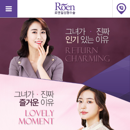
질
질
성
성
형
형
수
수
술,
술,
질
질
축
축
소,
소,
질
질
축
축
소
소
수
수
술
술
가
가
격,
격,
소
소
음
음
순
순
48124
수술비용문의
강남점
2026-08-06
완료
늘
늘
어
어
48123
문자상담
서면점
2026-08-06
완료
남,
남,
소
48122
문자상담
강남점
2026-08-05
완료