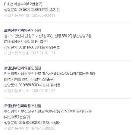
(1호선 의정부역 6-2번출구)
상담문의 : 031)856-2288 대표자 : 송지민
사업자등록번호 : 105-35-03449
로앤산부인과의원
안산점
경기도 안산시 단원구 고잔1길 33(고잔동 539-20) 봉산빌딩 2층
(지하철 4호선 중앙역 1번 출구)
상담문의 : 031)414-8833 대표자 : 김종호
사업자등록번호 : 337-31-01171
로앤산부인과의원
인천점
인천광역시 남동구 인하로 497-5(구월1동 1469-1) 메디컬센터 9층
(인천지하철 인천터미널역 2번출구)
상담문의 : 032) 568-5000 대표자 : 유석동
사업자등록번호 : 188-09-01108
로앤산부인과의원
부산점
부산광역시 부산진구 서면로74(부전2동 257-3) 아이온시티 2층
(서면역 5,7번출구)
상담문의 : 051) 804-3000 대표자 : 노성래
사업자등록번호 : 673-48-00886