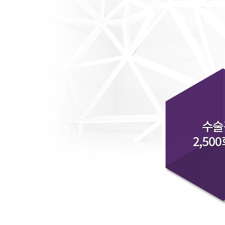
닝
화
이
트
닝