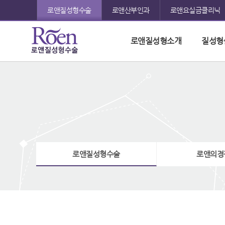
로앤질성형수술
로앤산부인과
로앤요실금클리닉
질
성
로앤질성형소개
질성형
형
질
수
술
성
질
-
성
형
로
형
수
수
앤
술
산
술
질
부
성
로앤질성형수술
로앤의경
-
형
인
로
술
과
소
앤
음
순
산
수