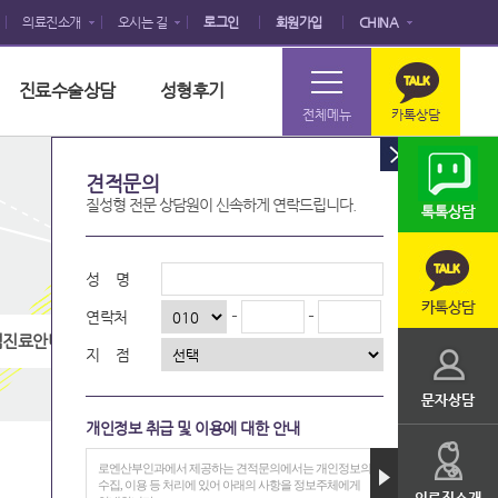
의료진소개
오시는 길
로그인
회원가입
CHINA
진료수술상담
성형후기
견적문의
질성형 전문 상담원이 신속하게 연락드립니다.
성 명
-
-
연락처
점진료안내
찾아오시는길
지 점
개인정보 취급 및 이용에 대한 안내
로엔산부인과에서 제공하는 견적문의에서는 개인정보의
수집, 이용 등 처리에 있어 아래의 사항을 정보주체에게