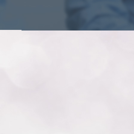
닝
질
성
형
수
술
질
성
형
술
소
음
순
수
술
재
수
술
레