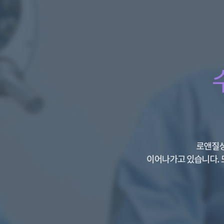
질
성
형
술
소
음
순
수
술
재
수
술
레
이
저
질
타
이
트
닝
화
이
트