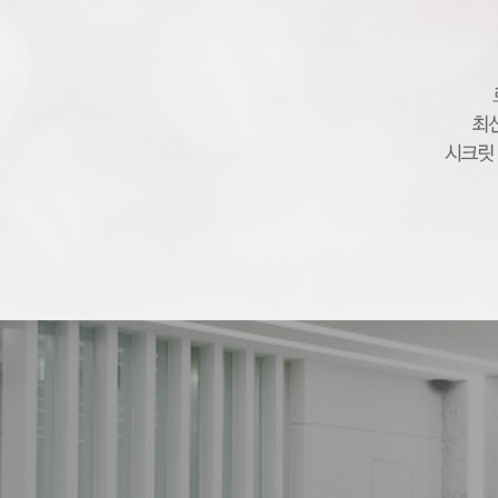
이
저
질
타
이
트
닝
화
이
트
닝
질
성
형
수
술
질
성
형