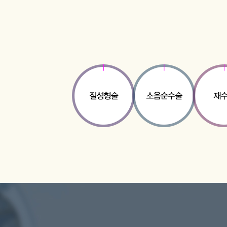
수
술
레
이
저
질
타
이
트
닝
화
이
트
닝
질
성
형
수
술