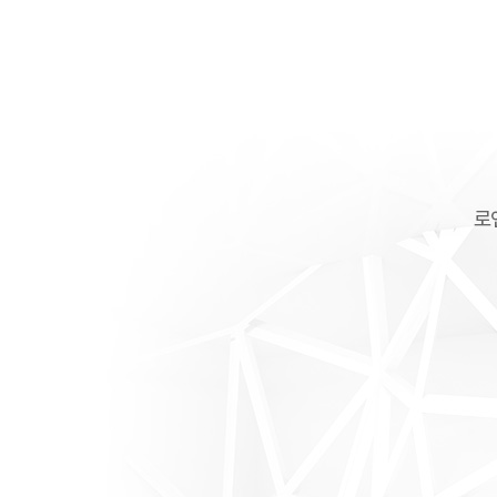
술
부
질
재
성
인
수
형
수
술
과
술
레
질
이
성
저
형
질
술
타
소
이
음
트
순
닝
수
화
술
재
이
수
트
술
닝
레
이
저
질
타
이
트