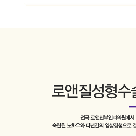
질
성
형
수
술
질
성
형
술
소
음
순
수
술
재