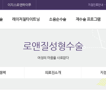
이지스로앤하이푸
지점진료안내
술
레이저질타이트닝
소음순수술
재수술 프로그램
로앤질성형수술
여성의 마음을 사로잡다
쟁력
의료진소개
지