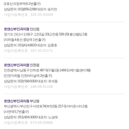
(1호선 의정부역 6-2번출구)
상담문의 : 031)856-2288 대표자 : 송지민
사업자등록번호 : 105-35-03449
로앤산부인과의원
안산점
경기도 안산시 단원구 고잔1길 33(고잔동 539-20) 봉산빌딩 2층
(지하철 4호선 중앙역 1번 출구)
상담문의 : 031)414-8833 대표자 : 김종호
사업자등록번호 : 337-31-01171
로앤산부인과의원
인천점
인천광역시 남동구 인하로 497-5(구월1동 1469-1) 메디컬센터 9층
(인천지하철 인천터미널역 2번출구)
상담문의 : 032) 568-5000 대표자 : 유석동
사업자등록번호 : 188-09-01108
로앤산부인과의원
부산점
부산광역시 부산진구 서면로74(부전2동 257-3) 아이온시티 2층
(서면역 5,7번출구)
상담문의 : 051) 804-3000 대표자 : 노성래
사업자등록번호 : 673-48-00886