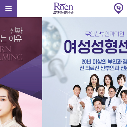
질
질
성
성
형
형
수
수
술,
술,
질
질
축
축
소,
소,
질
질
축
축
소
소
수
수
술
술
가
가
격,
격,
소
소
음
음
순
순
48124
수술비용문의
강남점
2026-08-06
완료
늘
늘
어
어
48123
문자상담
서면점
2026-08-06
완료
남,
남,
소
48122
문자상담
강남점
2026-08-05
완료