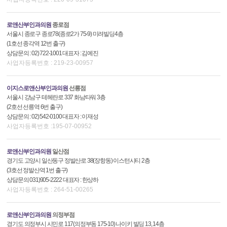
로앤산부인과의원
종로점
서울시 종로구 종로78(종로2가 75-9) 미려빌딩4층
(1호선 종각역 12번 출구)
상담문의 : 02) 722-1001 대표자 : 김예진
사업자등록번호 : 219-23-00957
이지스로앤산부인과의원
선릉점
서울시 강남구 테헤란로 337 화남타워 3층
(2호선 선릉역 6번 출구)
상담문의 : 02) 542-0100 대표자 : 이재성
사업자등록번호 :195-07-00952
로앤산부인과의원
일산점
경기도 고양시 일산동구 정발산로 38(장항동) 이스턴시티 2층
(3호선 정발산역 1번 출구)
상담문의 031)905-2222 대표자 : 한상하
사업자등록번호 : 264-51-00265
로앤산부인과의원
의정부점
경기도 의정부시 시민로 117(의정부동 175-10) 나이키 빌딩 13, 14층