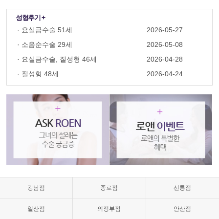
성형후기 +
·
요실금수술 51세
2026-05-27
·
소음순수술 29세
2026-05-08
·
요실금수술, 질성형 46세
2026-04-28
·
질성형 48세
2026-04-24
질
성
형
수
술,
질
축
소,
질
축
소
강남점
종로점
선릉점
수
술
일산점
의정부점
안산점
가