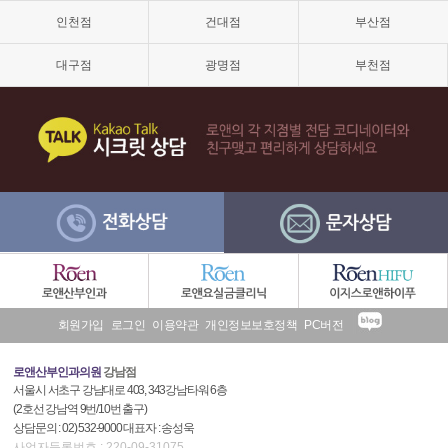
격,
인천점
건대점
부산점
소
음
순
대구점
광명점
부천점
늘
어
남,
소
음
순
수
술,
이
쁜
이
수
술
후
회원가입
로그인
이용약관
개인정보보호정책
PC버전
기
로앤산부인과의원
강남점
서울시 서초구 강남대로 403, 343강남타워 6층
(2호선 강남역 9번/10번 출구)
상담문의 : 02) 532-9000 대표자 : 송성욱
사업자등록번호 : 220-09-31075