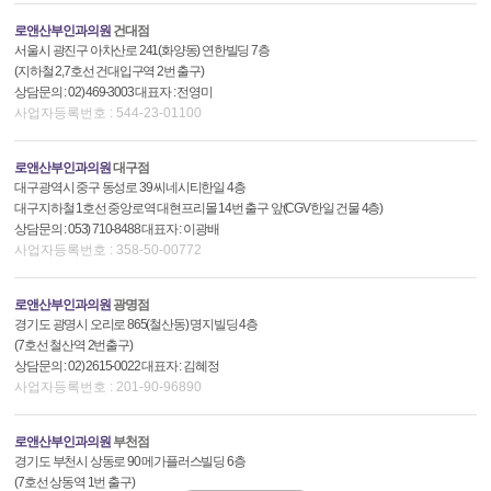
로앤산부인과의원
건대점
서울시 광진구 아차산로 241(화양동) 연한빌딩 7층
(지하철 2,7호선 건대입구역 2번 출구)
상담문의 : 02) 469-3003 대표자 : 전영미
사업자등록번호 : 544-23-01100
로앤산부인과의원
대구점
대구광역시 중구 동성로 39 씨네시티한일 4층
대구지하철 1호선 중앙로역 대현프리몰 14번 출구 앞(CGV한일 건물 4층)
상담문의 : 053) 710-8488 대표자 : 이광배
사업자등록번호 : 358-50-00772
로앤산부인과의원
광명점
경기도 광명시 오리로 865(철산동) 명지빌딩 4층
(7호선 철산역 2번출구)
상담문의 : 02) 2615-0022 대표자 : 김혜정
사업자등록번호 : 201-90-96890
로앤산부인과의원
부천점
경기도 부천시 상동로 90 메가플러스빌딩 6층
(7호선 상동역 1번 출구)