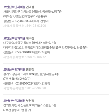
로앤산부인과의원
건대점
서울시 광진구 아차산로 241(화양동) 연한빌딩 7층
(지하철 2,7호선 건대입구역 2번 출구)
상담문의 : 02) 469-3003 대표자 : 전영미
사업자등록번호 : 544-23-01100
로앤산부인과의원
대구점
대구광역시 중구 동성로 39 씨네시티한일 4층
대구지하철 1호선 중앙로역 대현프리몰 14번 출구 앞(CGV한일 건물 4층)
상담문의 : 053) 710-8488 대표자 : 이광배
사업자등록번호 : 358-50-00772
로앤산부인과의원
광명점
경기도 광명시 오리로 865(철산동) 명지빌딩 4층
(7호선 철산역 2번출구)
상담문의 : 02) 2615-0022 대표자 : 김혜정
사업자등록번호 : 201-90-96890
로앤산부인과의원
부천점
경기도 부천시 상동로 90 메가플러스빌딩 6층
(7호선 상동역 1번 출구)