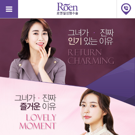
질
질
성
성
형
형
수
수
술,
술,
질
질
축
축
소,
소,
질
질
축
축
소
소
수
수
술
술
가
가
격,
격,
소
소
음
음
순
순
48125
수술비용문의
안산점
2026-08-07
완료
늘
늘
어
어
48124
수술비용문의
강남점
2026-08-06
완료
남,
남,
소
48123
문자상담
서면점
2026-08-06
완료