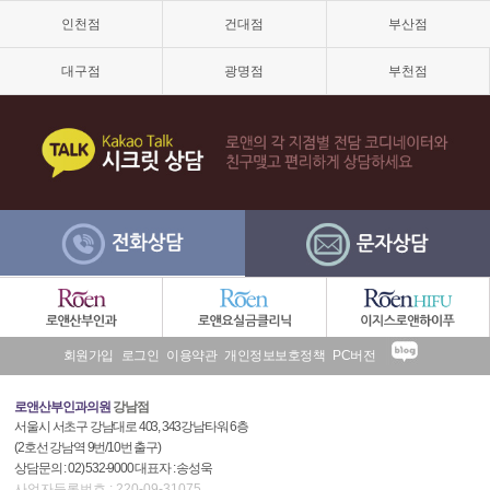
격,
인천점
건대점
부산점
소
음
순
대구점
광명점
부천점
늘
어
남,
소
음
순
수
술,
이
쁜
이
수
술
후
회원가입
로그인
이용약관
개인정보보호정책
PC버전
기
로앤산부인과의원
강남점
서울시 서초구 강남대로 403, 343강남타워 6층
(2호선 강남역 9번/10번 출구)
상담문의 : 02) 532-9000 대표자 : 송성욱
사업자등록번호 : 220-09-31075