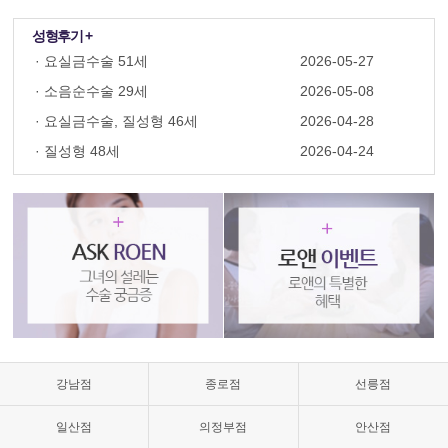
성형후기 +
·
요실금수술 51세
2026-05-27
·
소음순수술 29세
2026-05-08
·
요실금수술, 질성형 46세
2026-04-28
·
질성형 48세
2026-04-24
질
성
형
수
술,
질
축
소,
질
축
소
강남점
종로점
선릉점
수
술
일산점
의정부점
안산점
가