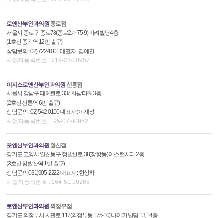
로앤산부인과의원
종로점
서울시 종로구 종로78(종로2가 75-9) 미려빌딩4층
(1호선 종각역 12번 출구)
상담문의 : 02) 722-1001 대표자 : 김예진
사업자등록번호 : 219-23-00957
이지스로앤산부인과의원
선릉점
서울시 강남구 테헤란로 337 화남타워 3층
(2호선 선릉역 6번 출구)
상담문의 : 02) 542-0100 대표자 : 이재성
사업자등록번호 :195-07-00952
로앤산부인과의원
일산점
경기도 고양시 일산동구 정발산로 38(장항동) 이스턴시티 2층
(3호선 정발산역 1번 출구)
상담문의 031)905-2222 대표자 : 한상하
사업자등록번호 : 264-51-00265
로앤산부인과의원
의정부점
경기도 의정부시 시민로 117(의정부동 175-10) 나이키 빌딩 13, 14층