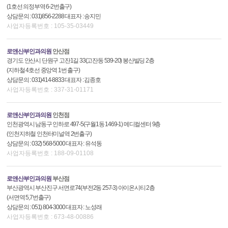
(1호선 의정부역 6-2번출구)
상담문의 : 031)856-2288 대표자 : 송지민
사업자등록번호 : 105-35-03449
로앤산부인과의원
안산점
경기도 안산시 단원구 고잔1길 33(고잔동 539-20) 봉산빌딩 2층
(지하철 4호선 중앙역 1번 출구)
상담문의 : 031)414-8833 대표자 : 김종호
사업자등록번호 : 337-31-01171
로앤산부인과의원
인천점
인천광역시 남동구 인하로 497-5(구월1동 1469-1) 메디컬센터 9층
(인천지하철 인천터미널역 2번출구)
상담문의 : 032) 568-5000 대표자 : 유석동
사업자등록번호 : 188-09-01108
로앤산부인과의원
부산점
부산광역시 부산진구 서면로74(부전2동 257-3) 아이온시티 2층
(서면역 5,7번출구)
상담문의 : 051) 804-3000 대표자 : 노성래
사업자등록번호 : 673-48-00886